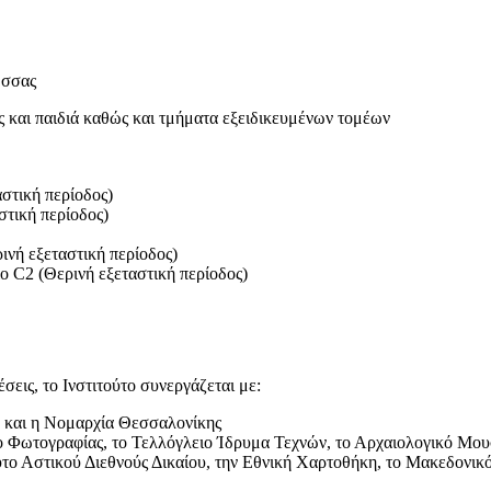
ώσσας
ς και παιδιά καθώς και τμήματα εξειδικευμένων τομέων
αστική περίοδος)
αστική περίοδος)
ρινή εξεταστική περίοδος)
llo C2 (Θερινή εξεταστική περίοδος)
έσεις, το Ινστιτούτο συνεργάζεται με:
ύ και η Νομαρχία Θεσσαλονίκης
 Φωτογραφίας, το Τελλόγλειο Ίδρυμα Τεχνών, το Αρχαιολογικό Μου
ύτο Αστικού Διεθνούς Δικαίου, την Εθνική Χαρτοθήκη, το Μακεδονικ