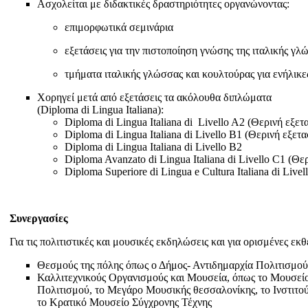
Ασχολείται με διδακτικές δραστηριότητες οργανώνοντας:
επιμορφωτικά σεμινάρια
εξετάσεις για την πιστοποίηση γνώσης της ιταλικής γλ
τμήματα ιταλικής γλώσσας και κουλτούρας για ενήλικε
Χορηγεί μετά από εξετάσεις τα ακόλουθα διπλώματα
(Diploma di Lingua Italiana):
Diploma di Lingua Italiana di Livello A2 (Θερινή εξετ
Diploma di Lingua Italiana di Livello B1 (Θερινή εξετ
Diploma di Lingua Italiana di Livello B2
Diploma Avanzato di Lingua Italiana di Livello C1 (Θε
Diploma Superiore di Lingua e Cultura Italiana di Live
Συνεργασίες
Για τις πολιτιστικές και μουσικές εκδηλώσεις και για ορισμένες εκθ
Θεσμούς της πόλης όπως ο Δήμος- Αντιδημαρχία Πολιτισμο
Καλλιτεχνικούς Οργανισμούς και Μουσεία, όπως το Μουσείο
Πολιτισμού, το Μεγάρο Μουσικής θεσσαλονίκης, το Ινστιτο
το Κρατικό Μουσείο Σύγχρονης Τέχνης