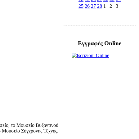
25
26
27
28
1
2
3
Εγγραφές Online
σείο, το Μουσείο Βυζαντινού
ό Μουσείο Σύγχρονης Τέχνης,