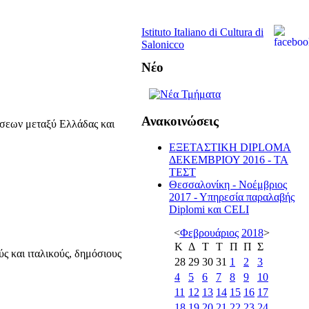
Istituto Italiano di Cultura di
Salonicco
Νέο
Ανακοινώσεις
έσεων μεταξύ Ελλάδας και
ΕΞΕΤΑΣΤΙΚΗ DIPLOMA
ΔΕΚΕΜΒΡΙΟΥ 2016 - TA
ΤΕΣΤ
Θεσσαλονίκη - Νοέμβριος
2017 - Υπηρεσία παραλαβής
Diplomi και CELI
<
Φεβρουάριος
2018
>
Κ
Δ
Τ
Τ
Π
Π
Σ
ύς και ιταλικούς, δημόσιους
28
29
30
31
1
2
3
4
5
6
7
8
9
10
11
12
13
14
15
16
17
18
19
20
21
22
23
24