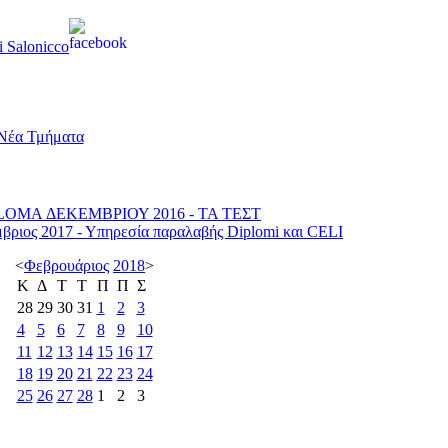
di Salonicco
LOMA ΔΕΚΕΜΒΡΙΟΥ 2016 - TA ΤΕΣΤ
βριος 2017 - Υπηρεσία παραλαβής Diplomi και CELI
<
Φεβρουάριος
2018
>
Κ
Δ
Τ
Τ
Π
Π
Σ
28
29
30
31
1
2
3
4
5
6
7
8
9
10
11
12
13
14
15
16
17
18
19
20
21
22
23
24
25
26
27
28
1
2
3