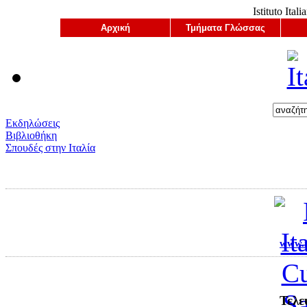
Istituto Ital
Αρχική
Τμήματα Γλώσσας
Εκδηλώσεις
Βιβλιοθήκη
Σπουδές στην Ιταλία
www.ii
Τελε