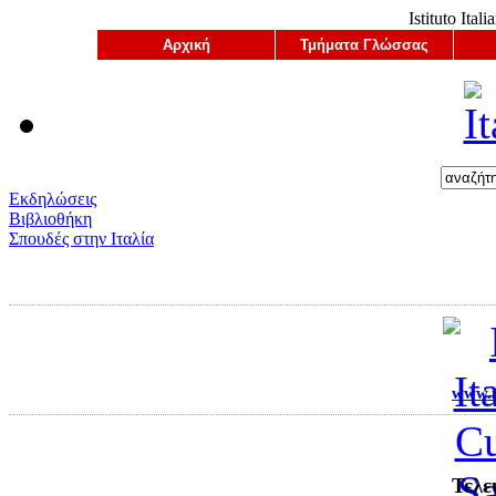
Istituto Ital
Αρχική
Τμήματα Γλώσσας
Εκδηλώσεις
Βιβλιοθήκη
Σπουδές στην Ιταλία
www.ii
Τελε