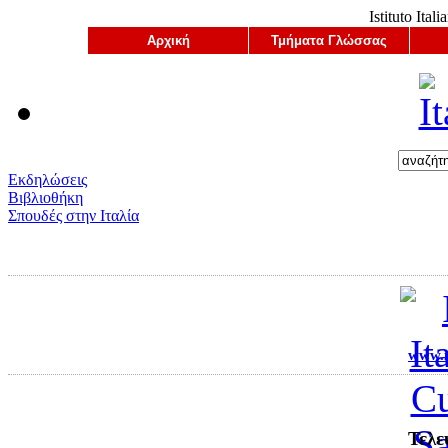
Istituto Ital
Αρχική
Τμήματα Γλώσσας
Εκδηλώσεις
Βιβλιοθήκη
Σπουδές στην Ιταλία
www.ii
Τελε