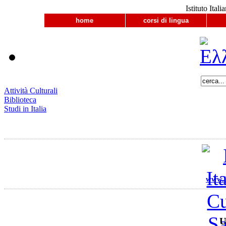
Istituto Ital
home
corsi di lingua
Attività Culturali
Biblioteca
Studi in Italia
www.ii
U