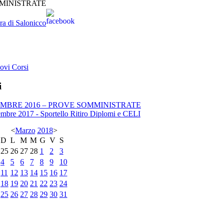
MMINISTRATE
ura di Salonicco
i
EMBRE 2016 – PROVE SOMMINISTRATE
mbre 2017 - Sportello Ritiro Diplomi e CELI
<
Marzo
2018
>
D
L
M
M
G
V
S
25
26
27
28
1
2
3
4
5
6
7
8
9
10
11
12
13
14
15
16
17
18
19
20
21
22
23
24
25
26
27
28
29
30
31