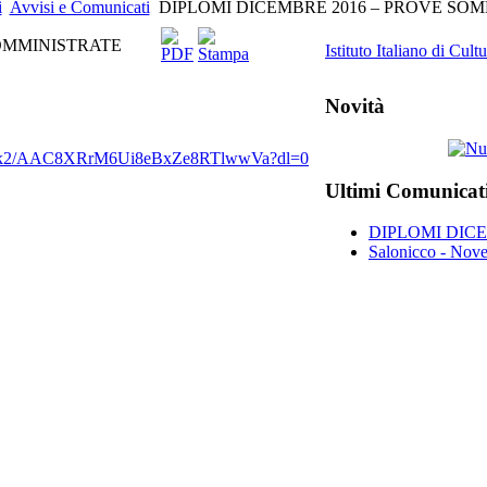
i
Avvisi e Comunicati
DIPLOMI DICEMBRE 2016 – PROVE SO
SOMMINISTRATE
Istituto Italiano di Cult
Novità
nr1vk2/AAC8XRrM6Ui8eBxZe8RTlwwVa?dl=0
Ultimi Comunicat
DIPLOMI DIC
Salonicco - Nove