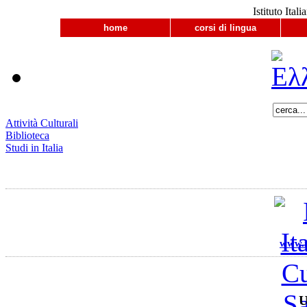
Istituto Ital
home
corsi di lingua
Attività Culturali
Biblioteca
Studi in Italia
www.ii
U