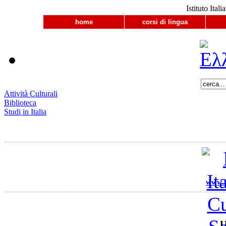
Istituto Ital
home
corsi di lingua
Attività Culturali
Biblioteca
Studi in Italia
www.ii
U