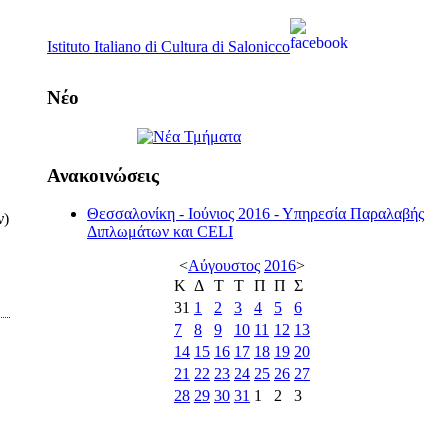
Istituto Italiano di Cultura di Salonicco
Νέο
Ανακοινώσεις
Θεσσαλονίκη - Ιούνιος 2016 - Υπηρεσία Παραλαβής
ν)
Διπλωμάτων και CELI
<
Αύγουστος
2016
>
Κ
Δ
Τ
Τ
Π
Π
Σ
31
1
2
3
4
5
6
7
8
9
10
11
12
13
14
15
16
17
18
19
20
21
22
23
24
25
26
27
28
29
30
31
1
2
3