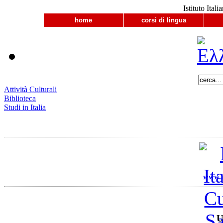
Istituto Ital
home
corsi di lingua
Attività Culturali
Biblioteca
Studi in Italia
www.ii
U