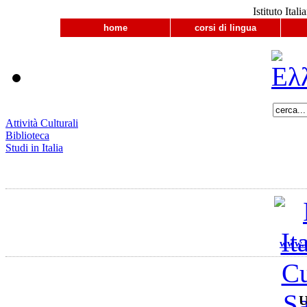
Istituto Ital
home
corsi di lingua
Attività Culturali
Biblioteca
Studi in Italia
www.ii
U